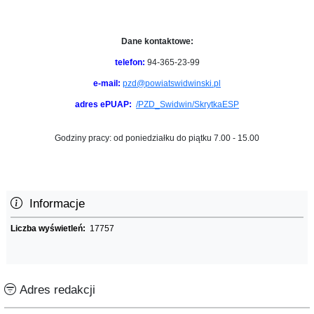
Dane kontaktowe:
telefon:
94-365-23-99
e-mail:
pzd@powiatswidwinski.pl
adres ePUAP:
/PZD_Swidwin/SkrytkaESP
Godziny pracy: od poniedziałku do piątku 7.00 - 15.00
Informacje
Liczba wyświetleń:
17757
Adres redakcji