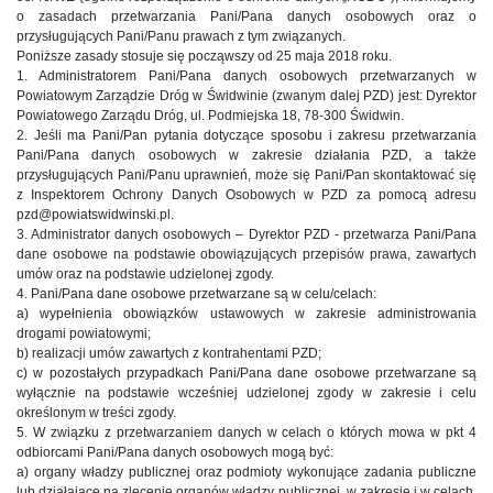
o zasadach przetwarzania Pani/Pana danych osobowych oraz o
przysługujących Pani/Panu prawach z tym związanych.
Poniższe zasady stosuje się począwszy od 25 maja 2018 roku.
1. Administratorem Pani/Pana danych osobowych przetwarzanych w
Powiatowym Zarządzie Dróg w Świdwinie (zwanym dalej PZD) jest: Dyrektor
Powiatowego Zarządu Dróg, ul. Podmiejska 18, 78-300 Świdwin.
2. Jeśli ma Pani/Pan pytania dotyczące sposobu i zakresu przetwarzania
Pani/Pana danych osobowych w zakresie działania PZD, a także
przysługujących Pani/Panu uprawnień, może się Pani/Pan skontaktować się
z Inspektorem Ochrony Danych Osobowych w PZD za pomocą adresu
pzd@powiatswidwinski.pl.
3. Administrator danych osobowych – Dyrektor PZD - przetwarza Pani/Pana
dane osobowe na podstawie obowiązujących przepisów prawa, zawartych
umów oraz na podstawie udzielonej zgody.
4. Pani/Pana dane osobowe przetwarzane są w celu/celach:
a) wypełnienia obowiązków ustawowych w zakresie administrowania
drogami powiatowymi;
b) realizacji umów zawartych z kontrahentami PZD;
c) w pozostałych przypadkach Pani/Pana dane osobowe przetwarzane są
wyłącznie na podstawie wcześniej udzielonej zgody w zakresie i celu
określonym w treści zgody.
5. W związku z przetwarzaniem danych w celach o których mowa w pkt 4
odbiorcami Pani/Pana danych osobowych mogą być:
a) organy władzy publicznej oraz podmioty wykonujące zadania publiczne
lub działające na zlecenie organów władzy publicznej, w zakresie i w celach,