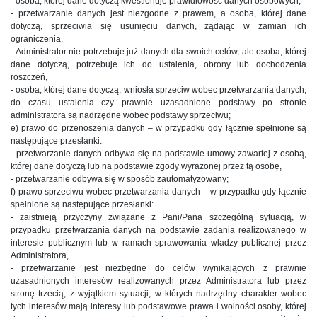
- osoba, której dane dotyczą kwestionuje prawidłowość danych osobowych,
- przetwarzanie danych jest niezgodne z prawem, a osoba, której dane
dotyczą, sprzeciwia się usunięciu danych, żądając w zamian ich
ograniczenia,
- Administrator nie potrzebuje już danych dla swoich celów, ale osoba, której
dane dotyczą, potrzebuje ich do ustalenia, obrony lub dochodzenia
roszczeń,
- osoba, której dane dotyczą, wniosła sprzeciw wobec przetwarzania danych,
do czasu ustalenia czy prawnie uzasadnione podstawy po stronie
administratora są nadrzędne wobec podstawy sprzeciwu;
e) prawo do przenoszenia danych – w przypadku gdy łącznie spełnione są
następujące przesłanki:
- przetwarzanie danych odbywa się na podstawie umowy zawartej z osobą,
której dane dotyczą lub na podstawie zgody wyrażonej przez tą osobę,
- przetwarzanie odbywa się w sposób zautomatyzowany;
f) prawo sprzeciwu wobec przetwarzania danych – w przypadku gdy łącznie
spełnione są następujące przesłanki:
- zaistnieją przyczyny związane z Pani/Pana szczególną sytuacją, w
przypadku przetwarzania danych na podstawie zadania realizowanego w
interesie publicznym lub w ramach sprawowania władzy publicznej przez
Administratora,
- przetwarzanie jest niezbędne do celów wynikających z prawnie
uzasadnionych interesów realizowanych przez Administratora lub przez
stronę trzecią, z wyjątkiem sytuacji, w których nadrzędny charakter wobec
tych interesów mają interesy lub podstawowe prawa i wolności osoby, której