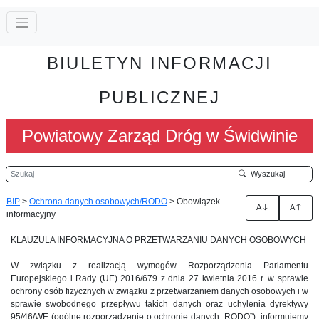
BIULETYN INFORMACJI
PUBLICZNEJ
Powiatowy Zarząd Dróg w Świdwinie
Szukaj
Wyszukaj
BIP
>
Ochrona danych osobowych/RODO
>
Obowiązek
A
A
informacyjny
KLAUZULA INFORMACYJNA O PRZETWARZANIU DANYCH OSOBOWYCH
W związku z realizacją wymogów Rozporządzenia Parlamentu
Europejskiego i Rady (UE) 2016/679 z dnia 27 kwietnia 2016 r. w sprawie
ochrony osób fizycznych w związku z przetwarzaniem danych osobowych i w
sprawie swobodnego przepływu takich danych oraz uchylenia dyrektywy
95/46/WE (ogólne rozporządzenie o ochronie danych „RODO”), informujemy