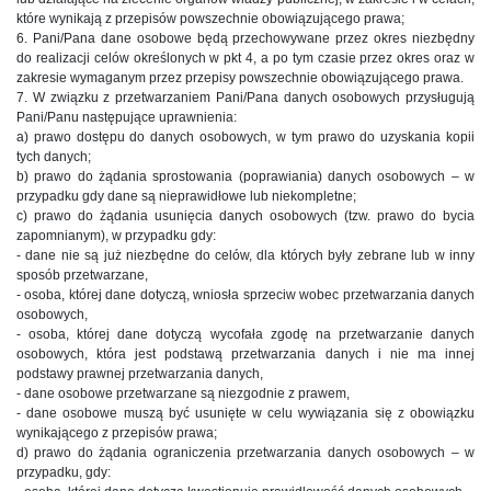
które wynikają z przepisów powszechnie obowiązującego prawa;
6. Pani/Pana dane osobowe będą przechowywane przez okres niezbędny
do realizacji celów określonych w pkt 4, a po tym czasie przez okres oraz w
zakresie wymaganym przez przepisy powszechnie obowiązującego prawa.
7. W związku z przetwarzaniem Pani/Pana danych osobowych przysługują
Pani/Panu następujące uprawnienia:
a) prawo dostępu do danych osobowych, w tym prawo do uzyskania kopii
tych danych;
b) prawo do żądania sprostowania (poprawiania) danych osobowych – w
przypadku gdy dane są nieprawidłowe lub niekompletne;
c) prawo do żądania usunięcia danych osobowych (tzw. prawo do bycia
zapomnianym), w przypadku gdy:
- dane nie są już niezbędne do celów, dla których były zebrane lub w inny
sposób przetwarzane,
- osoba, której dane dotyczą, wniosła sprzeciw wobec przetwarzania danych
osobowych,
- osoba, której dane dotyczą wycofała zgodę na przetwarzanie danych
osobowych, która jest podstawą przetwarzania danych i nie ma innej
podstawy prawnej przetwarzania danych,
- dane osobowe przetwarzane są niezgodnie z prawem,
- dane osobowe muszą być usunięte w celu wywiązania się z obowiązku
wynikającego z przepisów prawa;
d) prawo do żądania ograniczenia przetwarzania danych osobowych – w
przypadku, gdy: