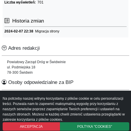
Liczba wyświetleń:
701
Historia zmian
2024-02-07 22:38
Migracja strony
Adres redakcji
Powiatowy Zarząd Dróg w Świdwinie
ul. Podmiejska 18
78-300 Świdwin
Osoby odpowiedzialne za BIP
Informacje o serwisie
Na potrzeby naszej witryny korzystamy z plików cookie w celu personalizacji
treści. Pozwala nam to zapewnić maksymalną wygodę przy korzystaniu z
naszych serwisów poprzez zapamiętanie Twoich preferencji i ustawień na
Mapa serwisu
naszych stronach. Możesz w każdej chwili zmienić ustawienia przeglądarki w
Instrukcja obsługi
zakresie korzystania z plików cookies.
AKCEPTACJA
POLTYKA "COOKIES"