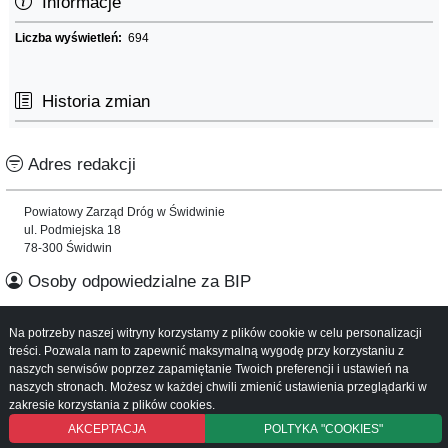
Informacje
Liczba wyświetleń:
694
Historia zmian
Adres redakcji
Powiatowy Zarząd Dróg w Świdwinie
ul. Podmiejska 18
78-300 Świdwin
Osoby odpowiedzialne za BIP
Informacje o serwisie
Na potrzeby naszej witryny korzystamy z plików cookie w celu personalizacji
treści. Pozwala nam to zapewnić maksymalną wygodę przy korzystaniu z
naszych serwisów poprzez zapamiętanie Twoich preferencji i ustawień na
Mapa serwisu
naszych stronach. Możesz w każdej chwili zmienić ustawienia przeglądarki w
Instrukcja obsługi
zakresie korzystania z plików cookies.
AKCEPTACJA
POLTYKA "COOKIES"