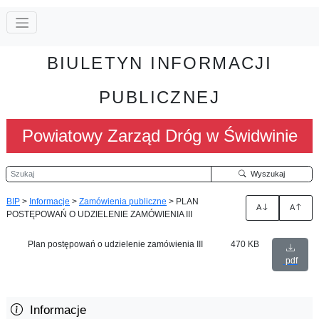
BIULETYN INFORMACJI
PUBLICZNEJ
Powiatowy Zarząd Dróg w Świdwinie
Szukaj
Wyszukaj
BIP
>
Informacje
>
Zamówienia publiczne
>
PLAN
A
A
POSTĘPOWAŃ O UDZIELENIE ZAMÓWIENIA III
Plan postępowań o udzielenie zamówienia III
470 KB
pdf
Informacje