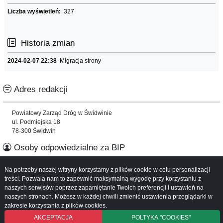
Liczba wyświetleń:
327
Historia zmian
2024-02-07 22:38
Migracja strony
Adres redakcji
Powiatowy Zarząd Dróg w Świdwinie
ul. Podmiejska 18
78-300 Świdwin
Osoby odpowiedzialne za BIP
Na potrzeby naszej witryny korzystamy z plików cookie w celu personalizacji
Informacje o serwisie
treści. Pozwala nam to zapewnić maksymalną wygodę przy korzystaniu z
naszych serwisów poprzez zapamiętanie Twoich preferencji i ustawień na
Mapa serwisu
naszych stronach. Możesz w każdej chwili zmienić ustawienia przeglądarki w
Instrukcja obsługi
zakresie korzystania z plików cookies.
AKCEPTACJA
POLTYKA "COOKIES"