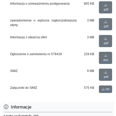
Informacja o unieważnieniu postępowania
805 KB
pdf
zawiadomienie o wyborze najkorzystniejszej
3 MB
oferty
pdf
Informacja z otwarcia ofert
3 MB
pdf
Ogłoszenie o zamówieniu nr 578429
228 KB
doc
SIWZ
9 MB
pdf
Załączniki do SIWZ
575 KB
rar
Informacje