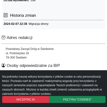
Liczba wyświetleń:
288
Historia zmian
2024-02-07 22:38
Migracja strony
Adres redakcji
Powiatowy Zarząd Dróg w Świdwinie
ul. Podmiejska 18
78-300 Świdwin
Osoby odpowiedzialne za BIP
Na potrzeby naszej witryny korzystamy z plików cookie w celu personalizacji
Informacje o serwisie
treści. Pozwala nam to zapewnić maksymalną wygodę przy korzystaniu z
naszych serwisów poprzez zapamiętanie Twoich preferencji i ustawień na
Mapa serwisu
naszych stronach. Możesz w każdej chwili zmienić ustawienia przeglądarki w
Instrukcja obsługi
zakresie korzystania z plików cookies.
AKCEPTACJA
POLTYKA "COOKIES"