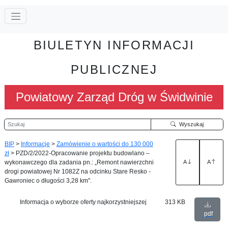
BIULETYN INFORMACJI
PUBLICZNEJ
Powiatowy Zarząd Dróg w Świdwinie
Szukaj
Wyszukaj
BIP
>
Informacje
>
Zamówienie o wartości do 130 000
zł
>
PZD/2/2022-Opracowanie projektu budowlano –
wykonawczego dla zadania pn.: „Remont nawierzchni
A
A
drogi powiatowej Nr 1082Z na odcinku Stare Resko -
Gawroniec o długości 3,28 km".
Informacja o wyborze oferty najkorzystniejszej
313 KB
pdf