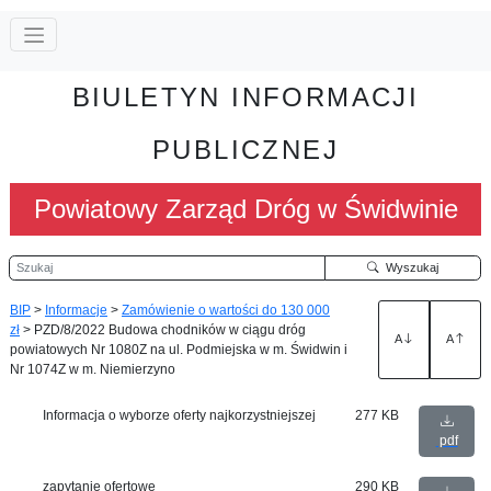
BIULETYN INFORMACJI
PUBLICZNEJ
Powiatowy Zarząd Dróg w Świdwinie
Szukaj
Wyszukaj
BIP
>
Informacje
>
Zamówienie o wartości do 130 000
zł
>
PZD/8/2022 Budowa chodników w ciągu dróg
A
A
powiatowych Nr 1080Z na ul. Podmiejska w m. Świdwin i
Nr 1074Z w m. Niemierzyno
Informacja o wyborze oferty najkorzystniejszej
277 KB
pdf
zapytanie ofertowe
290 KB