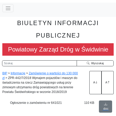
BIULETYN INFORMACJI
PUBLICZNEJ
Powiatowy Zarząd Dróg w Świdwinie
Szukaj
Wyszukaj
BIP
>
Informacje
>
Zamówienie o wartości do 130 000
zł
>
ZPR-442/7/2018 Wynajem pojazdów i maszyn do
świadczenia na rzecz Zamawiającego usług przy
A
A
zimowym utrzymaniu dróg powiatowych na terenie
Powiatu Świdwińskiego w sezonie 2018/2019
Ogłoszenie o zamówieniu nr 641021
110 KB
doc