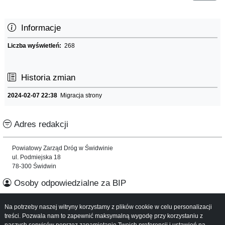
Informacje
Liczba wyświetleń:
268
Historia zmian
2024-02-07 22:38
Migracja strony
Adres redakcji
Powiatowy Zarząd Dróg w Świdwinie
ul. Podmiejska 18
78-300 Świdwin
Osoby odpowiedzialne za BIP
Na potrzeby naszej witryny korzystamy z plików cookie w celu personalizacji
Informacje o serwisie
treści. Pozwala nam to zapewnić maksymalną wygodę przy korzystaniu z