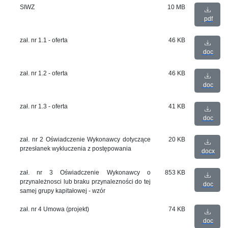
SIWZ
10 MB
pdf
zał. nr 1.1 - oferta
46 KB
doc
zał. nr 1.2 - oferta
46 KB
doc
zał. nr 1.3 - oferta
41 KB
doc
zał. nr 2 Oświadczenie Wykonawcy dotyczące
20 KB
przesłanek wykluczenia z postępowania
docx
zał. nr 3 Oświadczenie Wykonawcy o
853 KB
przynależnosci lub braku przynalezności do tej
doc
samej grupy kapitałowej - wzór
zał. nr 4 Umowa (projekt)
74 KB
doc