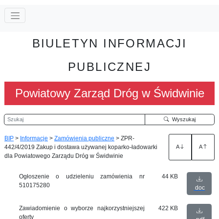
BIULETYN INFORMACJI
PUBLICZNEJ
Powiatowy Zarząd Dróg w Świdwinie
Szukaj
Wyszukaj
BIP
>
Informacje
>
Zamówienia publiczne
>
ZPR-
442/4/2019 Zakup i dostawa używanej koparko-ładowarki
A
A
dla Powiatowego Zarządu Dróg w Świdwinie
Ogłoszenie o udzieleniu zamówienia nr
44 KB
510175280
doc
Zawiadomienie o wyborze najkorzystniejszej
422 KB
oferty