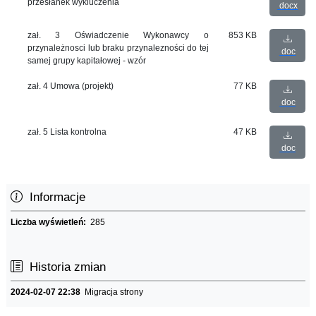
przesłanek wykluczenia
docx
zał. 3 Oświadczenie Wykonawcy o
853 KB
przynależnosci lub braku przynalezności do tej
doc
samej grupy kapitałowej - wzór
zał. 4 Umowa (projekt)
77 KB
doc
zał. 5 Lista kontrolna
47 KB
doc
Informacje
Liczba wyświetleń:
285
Historia zmian
2024-02-07 22:38
Migracja strony