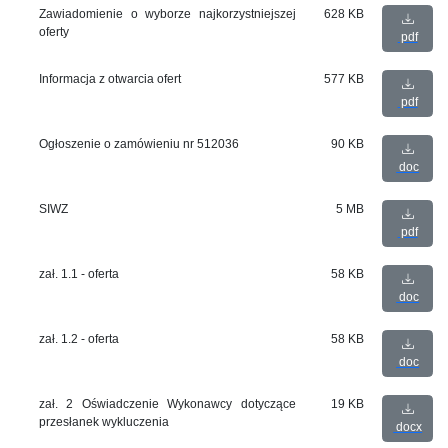
Zawiadomienie o wyborze najkorzystniejszej
628 KB
oferty
pdf
Informacja z otwarcia ofert
577 KB
pdf
Ogłoszenie o zamówieniu nr 512036
90 KB
doc
SIWZ
5 MB
pdf
zał. 1.1 - oferta
58 KB
doc
zał. 1.2 - oferta
58 KB
doc
zał. 2 Oświadczenie Wykonawcy dotyczące
19 KB
przesłanek wykluczenia
docx