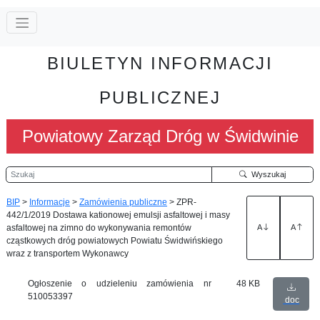
BIULETYN INFORMACJI
PUBLICZNEJ
Powiatowy Zarząd Dróg w Świdwinie
Szukaj
Wyszukaj
BIP
>
Informacje
>
Zamówienia publiczne
>
ZPR-
442/1/2019 Dostawa kationowej emulsji asfaltowej i masy
asfaltowej na zimno do wykonywania remontów
A
A
cząstkowych dróg powiatowych Powiatu Świdwińskiego
wraz z transportem Wykonawcy
Ogłoszenie o udzieleniu zamówienia nr
48 KB
510053397
doc