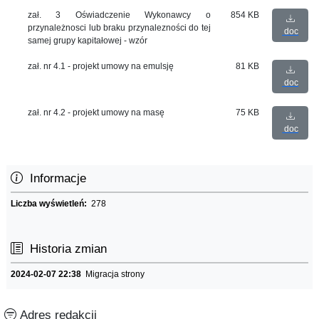
zał. 3 Oświadczenie Wykonawcy o
854 KB
przynależnosci lub braku przynalezności do tej
doc
samej grupy kapitałowej - wzór
zał. nr 4.1 - projekt umowy na emulsję
81 KB
doc
zał. nr 4.2 - projekt umowy na masę
75 KB
doc
Informacje
Liczba wyświetleń:
278
Historia zmian
2024-02-07 22:38
Migracja strony
Adres redakcji