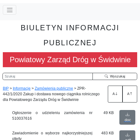
BIULETYN INFORMACJI
PUBLICZNEJ
Powiatowy Zarząd Dróg w Świdwinie
Szukaj
Wyszukaj
BIP
>
Informacje
>
Zamówienia publiczne
>
ZPR-
442/1/2020 Zakup i dostawa nowego ciągnika rolniczego
A
A
dla Powiatowego Zarządu Dróg w Świdwinie
Ogłoszenie o udzieleniu zamówienia nr
49 KB
510037616
doc
Zawiadomienie o wyborze najkorzystniejszej
483 KB
oferty