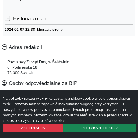
Historia zmian
2024-02-07 22:38
Migracja strony
Adres redakcji
Powiatowy Zarząd Dróg w Świdwinie
ul. Podmiejska 18
78-300 Świdwin
Osoby odpowiedzialne za BIP
Informacje o serwisie
Na potrzeby naszej witryny korzystamy z plików cookie w celu personalizacji
treści. Pozwala nam to zapewnić maksymalną wygodę przy korzystaniu z
naszych serwisów poprzez zapamiętanie Twoich preferencji i ustawień na
Mapa serwisu
naszych stronach. Możesz w każdej chwili zmienić ustawienia przeglądarki w
Instrukcja obsługi
zakresie korzystania z plików cookies.
AKCEPTACJA
POLTYKA "COOKIES"