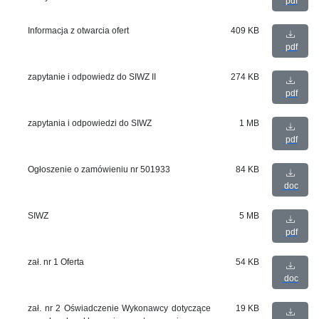
pdf
Informacja z otwarcia ofert
409 KB
pdf
zapytanie i odpowiedz do SIWZ II
274 KB
pdf
zapytania i odpowiedzi do SIWZ
1 MB
pdf
Ogłoszenie o zamówieniu nr 501933
84 KB
doc
SIWZ
5 MB
pdf
zał. nr 1 Oferta
54 KB
doc
zał. nr 2 Oświadczenie Wykonawcy dotyczące
19 KB