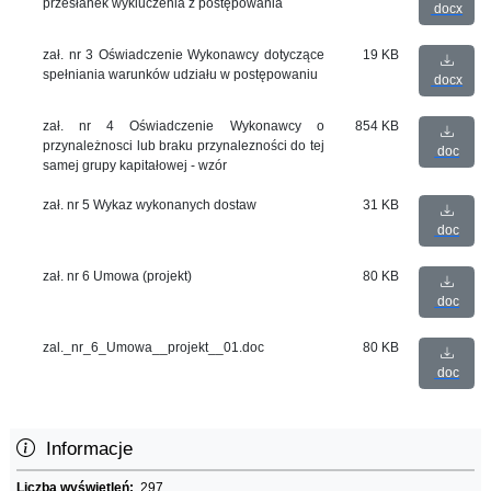
przesłanek wykluczenia z postępowania
docx
zał. nr 3 Oświadczenie Wykonawcy dotyczące
19 KB
spełniania warunków udziału w postępowaniu
docx
zał. nr 4 Oświadczenie Wykonawcy o
854 KB
przynależnosci lub braku przynalezności do tej
doc
samej grupy kapitałowej - wzór
zał. nr 5 Wykaz wykonanych dostaw
31 KB
doc
zał. nr 6 Umowa (projekt)
80 KB
doc
zal._nr_6_Umowa__projekt__01.doc
80 KB
doc
Informacje
Liczba wyświetleń:
297