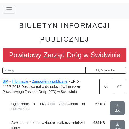
BIULETYN INFORMACJI
PUBLICZNEJ
Powiatowy Zarząd Dróg w Świdwinie
Szukaj
Wyszukaj
BIP
>
Informacje
>
Zamówienia publiczne
>
ZPR-
442/8/2018 Dostawa paliw do pojazdów i maszyn
A
A
Powiatowego Zarządu Dróg (PZD) w Świdwinie
Ogłoszenie o udzieleniu zamówienia nr
62 KB
500296512
doc
Zawiadomienie o wyborze najkorzystniejszej
685 KB
oferty