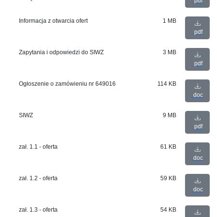
pdf
Informacja z otwarcia ofert
1 MB
pdf
Zapytania i odpowiedzi do SIWZ
3 MB
pdf
Ogłoszenie o zamówieniu nr 649016
114 KB
doc
SIWZ
9 MB
pdf
zał. 1.1 - oferta
61 KB
doc
zał. 1.2 - oferta
59 KB
doc
zał. 1.3 - oferta
54 KB