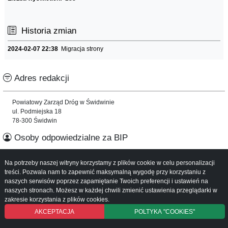
Historia zmian
2024-02-07 22:38
Migracja strony
Adres redakcji
Powiatowy Zarząd Dróg w Świdwinie
ul. Podmiejska 18
78-300 Świdwin
Osoby odpowiedzialne za BIP
Informacje o serwisie
Na potrzeby naszej witryny korzystamy z plików cookie w celu personalizacji
treści. Pozwala nam to zapewnić maksymalną wygodę przy korzystaniu z
naszych serwisów poprzez zapamiętanie Twoich preferencji i ustawień na
Mapa serwisu
naszych stronach. Możesz w każdej chwili zmienić ustawienia przeglądarki w
Instrukcja obsługi
zakresie korzystania z plików cookies.
AKCEPTACJA
POLTYKA "COOKIES"