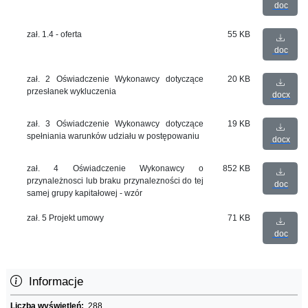
doc
zał. 1.4 - oferta
55 KB
doc
zał. 2 Oświadczenie Wykonawcy dotyczące
20 KB
przesłanek wykluczenia
docx
zał. 3 Oświadczenie Wykonawcy dotyczące
19 KB
spełniania warunków udziału w postępowaniu
docx
zał. 4 Oświadczenie Wykonawcy o
852 KB
przynależnosci lub braku przynalezności do tej
doc
samej grupy kapitałowej - wzór
zał. 5 Projekt umowy
71 KB
doc
Informacje
Liczba wyświetleń:
288