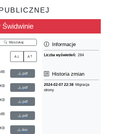
 PUBLICZNEJ
 Świdwinie
Wyszukaj
Informacje
Liczba wyświetleń:
284
A
A
 MB
Historia zmian
pdf
2024-02-07 22:38
Migracja
 KB
pdf
strony
 KB
pdf
 MB
pdf
 KB
doc