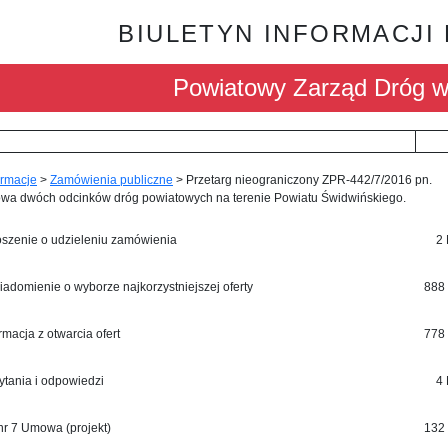
BIULETYN INFORMACJI
Powiatowy Zarząd Dróg w
ormacje
>
Zamówienia publiczne
>
Przetarg nieograniczony ZPR-442/7/2016 pn.
wa dwóch odcinków dróg powiatowych na terenie Powiatu Świdwińskiego.
oszenie o udzieleniu zamówienia
2
iadomienie o wyborze najkorzystniejszej oferty
888
rmacja z otwarcia ofert
778
ytania i odpowiedzi
4
.nr 7 Umowa (projekt)
132