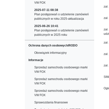
VW FOX
zał
2025-07-11 08:38
Plan postępowań o udzielenie zamówień
zał
publicznych w roku 2025-aktualizacja
2025-06-26 10:41
zał
Plan postępowań o udzielenie zamówień
udz
publicznych w 2025 roku
zał
Ochrona danych osobowych/RODO
Obowiązek informacyjny
zał.
Informacje
zał.
Sprzedaż samochodu osobowego marki
VW FOX
SIW
Sprzedaż samochodu osobowego marki
VW FOX
Ogł
Sprzedaż samochodu osobowego marki
VW FOX
Sprawozdania finansowe