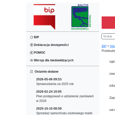
Szukaj
BIP
Deklaracja dostępności
BIP
>
Inf
Przebudo
POMOC
Wersja dla niedowidzących
ogł
Ostatnio dodane
zaw
2026-05-06 09:53
Sprawozdania za 2025 rok
info
2026-02-24 10:05
Plan postępowań o udzielenie zamówień
Zap
w 2026
2025-10-10 08:59
zał
Sprzedaż samochodu osobowego marki