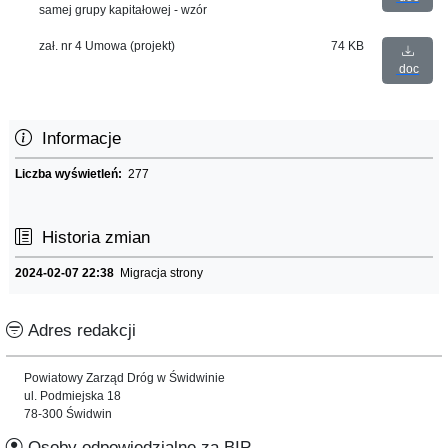
samej grupy kapitałowej - wzór
zał. nr 4 Umowa (projekt)
74 KB
doc
Informacje
Liczba wyświetleń:
277
Historia zmian
2024-02-07 22:38
Migracja strony
Adres redakcji
Powiatowy Zarząd Dróg w Świdwinie
ul. Podmiejska 18
78-300 Świdwin
Osoby odpowiedzialne za BIP