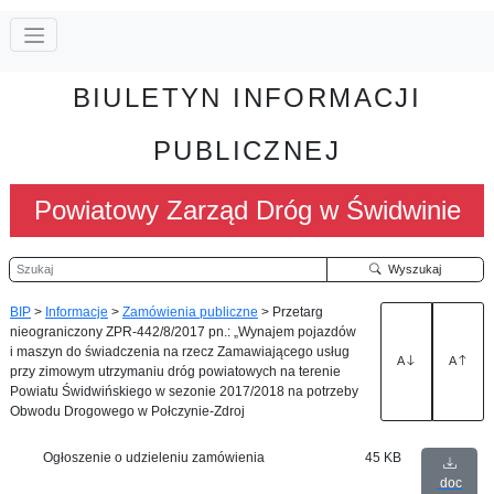
BIULETYN INFORMACJI
PUBLICZNEJ
Powiatowy Zarząd Dróg w Świdwinie
Szukaj
Wyszukaj
BIP
>
Informacje
>
Zamówienia publiczne
>
Przetarg
nieograniczony ZPR-442/8/2017 pn.: „Wynajem pojazdów
i maszyn do świadczenia na rzecz Zamawiającego usług
A
A
przy zimowym utrzymaniu dróg powiatowych na terenie
Powiatu Świdwińskiego w sezonie 2017/2018 na potrzeby
Obwodu Drogowego w Połczynie-Zdroj
Ogłoszenie o udzieleniu zamówienia
45 KB
doc