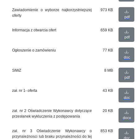
Zawiadomienie o wyborze najkorzystniejszej
973 KB
oferty
pdf
Informacja z otwarcia ofert
659 KB
pdf
Ogłoszenie o zamówieniu
77 KB
doc
SIWZ
8 MB
pdf
zał. nr 1- oferta
43 KB
doc
zał. nr 2 Oświadczenie Wykonawcy dotyczące
20 KB
przesłanek wykluczenia z postępowania
docx
zał. nr 3 Oświadczenie Wykonawcy o
853 KB
przynależnosci lub braku przynależności do tej
doc